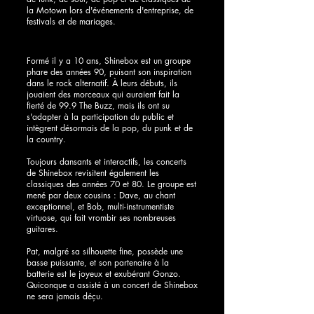
la Motown lors d'événements d'entreprise, de
festivals et de mariages.
Formé il y a 10 ans, Shinebox est un groupe
phare des années 90, puisant son inspiration
dans le rock alternatif. À leurs débuts, ils
jouaient des morceaux qui auraient fait la
fierté de 99.9 The Buzz, mais ils ont su
s'adapter à la participation du public et
intègrent désormais de la pop, du punk et de
la country.
Toujours dansants et interactifs, les concerts
de Shinebox revisitent également les
classiques des années 70 et 80. Le groupe est
mené par deux cousins ​​: Dave, au chant
exceptionnel, et Bob, multi-instrumentiste
virtuose, qui fait vrombir ses nombreuses
guitares.
Pat, malgré sa silhouette fine, possède une
basse puissante, et son partenaire à la
batterie est le joyeux et exubérant Gonzo.
Quiconque a assisté à un concert de Shinebox
ne sera jamais déçu.